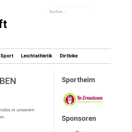
Suchen
...
ft
-Sport
Leichtathletik
Dirtbike
OBEN
Sportheim
andes in unserem
en.
Sponsoren