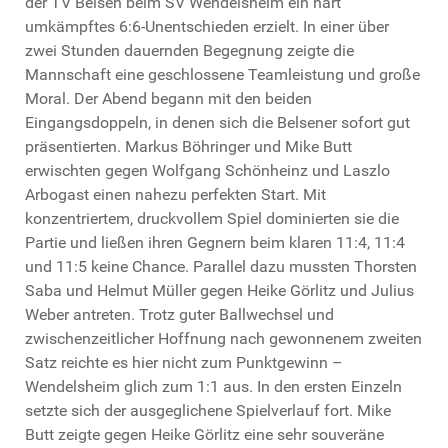
der TV Belsen beim SV Wendelsheim ein hart
umkämpftes 6:6-Unentschieden erzielt. In einer über
zwei Stunden dauernden Begegnung zeigte die
Mannschaft eine geschlossene Teamleistung und große
Moral. Der Abend begann mit den beiden
Eingangsdoppeln, in denen sich die Belsener sofort gut
präsentierten. Markus Böhringer und Mike Butt
erwischten gegen Wolfgang Schönheinz und Laszlo
Arbogast einen nahezu perfekten Start. Mit
konzentriertem, druckvollem Spiel dominierten sie die
Partie und ließen ihren Gegnern beim klaren 11:4, 11:4
und 11:5 keine Chance. Parallel dazu mussten Thorsten
Saba und Helmut Müller gegen Heike Görlitz und Julius
Weber antreten. Trotz guter Ballwechsel und
zwischenzeitlicher Hoffnung nach gewonnenem zweiten
Satz reichte es hier nicht zum Punktgewinn –
Wendelsheim glich zum 1:1 aus. In den ersten Einzeln
setzte sich der ausgeglichene Spielverlauf fort. Mike
Butt zeigte gegen Heike Görlitz eine sehr souveräne