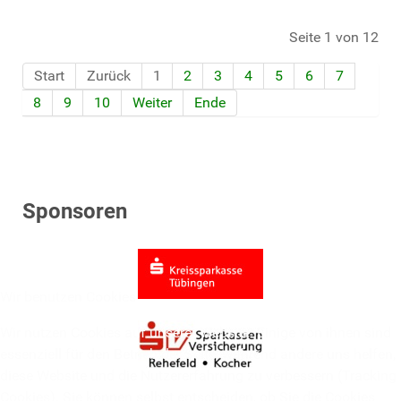
Seite 1 von 12
Start
Zurück
1
2
3
4
5
6
7
8
9
10
Weiter
Ende
Sponsoren
Wir benutzen Cookies
Wir nutzen Cookies auf unserer Website. Einige von ihnen sind
essenziell für den Betrieb der Seite, während andere uns helfen,
diese Website und die Nutzererfahrung zu verbessern (Tracking
Cookies). Sie können selbst entscheiden, ob Sie die Cookies