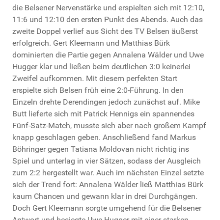
die Belsener Nervenstärke und erspielten sich mit 12:10,
11:6 und 12:10 den ersten Punkt des Abends. Auch das
zweite Doppel verlief aus Sicht des TV Belsen äußerst
erfolgreich. Gert Kleemann und Matthias Bürk
dominierten die Partie gegen Annalena Wälder und Uwe
Hugger klar und ließen beim deutlichen 3:0 keinerlei
Zweifel aufkommen. Mit diesem perfekten Start
erspielte sich Belsen früh eine 2:0-Führung. In den
Einzeln drehte Derendingen jedoch zunächst auf. Mike
Butt lieferte sich mit Patrick Hennigs ein spannendes
Fünf-Satz-Match, musste sich aber nach großem Kampf
knapp geschlagen geben. Anschließend fand Markus
Böhringer gegen Tatiana Moldovan nicht richtig ins
Spiel und unterlag in vier Sätzen, sodass der Ausgleich
zum 2:2 hergestellt war. Auch im nächsten Einzel setzte
sich der Trend fort: Annalena Wälder ließ Matthias Bürk
kaum Chancen und gewann klar in drei Durchgängen.
Doch Gert Kleemann sorgte umgehend für die Belsener
Antwort und besiegte Uwe Hugger mit einer starken