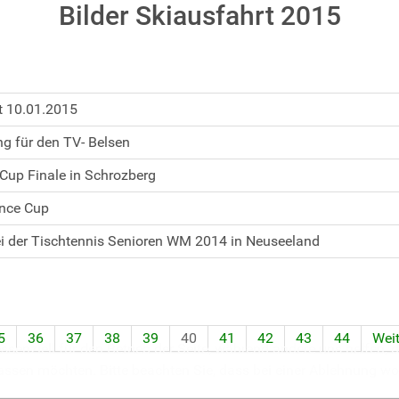
Bilder Skiausfahrt 2015
t 10.01.2015
ing für den TV- Belsen
up Finale in Schrozberg
nce Cup
bei der Tischtennis Senioren WM 2014 in Neuseeland
5
36
37
38
39
40
41
42
43
44
Weit
ssenziell für den Betrieb der Seite, während andere uns helfen,
assen möchten. Bitte beachten Sie, dass bei einer Ablehnung wom