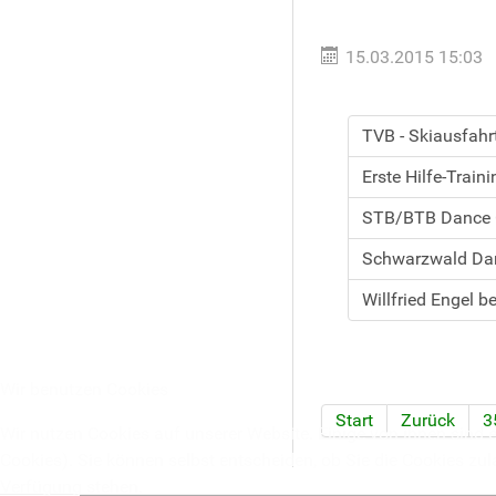
15.03.2015 15:03
TVB - Skiausfahr
Erste Hilfe-Train
STB/BTB Dance C
Schwarzwald Da
Willfried Engel 
Wir benutzen Cookies
Start
Zurück
3
Wir nutzen Cookies auf unserer Website. Einige von ihnen sind e
Cookies). Sie können selbst entscheiden, ob Sie die Cookies zul
Verfügung stehen.