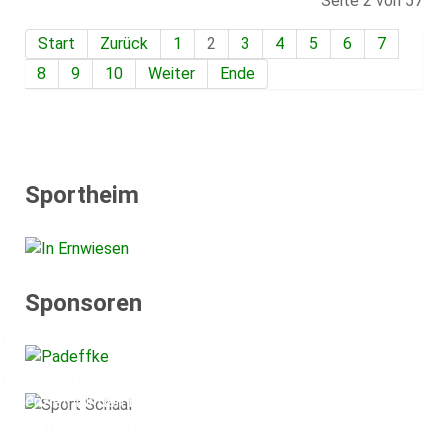
Seite 2 von 57
Start
Zurück
1
2
3
4
5
6
7
8
9
10
Weiter
Ende
Sportheim
Sponsoren
Wir benutzen Cookies
Wir nutzen Cookies auf unserer Website. Einige von ihnen sind
essenziell für den Betrieb der Seite, während andere uns helfen,
diese Website und die Nutzererfahrung zu verbessern (Tracking