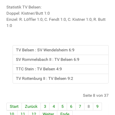
Statistik TV Belsen:
Doppel: Kistner/Butt 1:0
Einzel: R. Löffler 1:0, C. Fendt 1:0, C. Kistner 1:0, R. Butt
1:0
TV Belsen : SV Wendelsheim 6:9
SV Rommelsbach II : TV Belsen 6:9
TTC Stein : TV Belsen 4:9
TV Rottenburg II : TV Belsen 9:2
Seite 8 von 37
Start
Zurück
3
4
5
6
7
8
9
10
11
12
Weiter
Ende